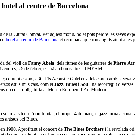
hotel al centre de Barcelona
iu de la Ciutat Comtal. Per aquest motiu, no et pots perdre les seves exp
teu
hotel al centre de Barcelona
et recomana que romanguis atent a les 
da del violí de
Fanny Abela
, dels ritmes de les guitarres de
Pierre-Ar
 divendres, 26 de febrer, estarà amb nosaltres al MEAM.
ança durant els anys 30. Els Acoustic Guiri ens delectaran amb la seva 
ersos estils musicals, com el
Jazz, Blues i Soul
, ha recorregut diverses 
 tens una cita obligatòria al Museu Europeu d’Art Modern.
m si no vas tenir l’oportunitat, el proper 4 de març, el jazz torna a so
os artistes pel Blues.
 en 1980. Aprofitant el concert de
The Blues Brothers
i la revolada ori
nt de mira, malgrat això, l’única cosa que aconseguiran robar-te és el c