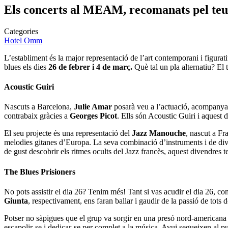
Els concerts al MEAM, recomanats pel teu 
Categories
Hotel Omm
L’establiment és la major representació de l’art contemporani i figurat
blues els dies
26 de febrer i 4 de març.
Què tal un pla alternatiu? El 
Acoustic Guiri
Nascuts a Barcelona,
Julie Amar
posarà veu a l’actuació, acompanya
contrabaix gràcies a
Georges Picot
. Ells són Acoustic Guiri i aquest
El seu projecte és una representació del
Jazz Manouche
, nascut a Fr
melodies gitanes d’Europa. La seva combinació d’instruments i de div
de gust descobrir els ritmes ocults del Jazz francès, aquest divendres
The Blues Prisioners
No pots assistir el dia 26? Tenim més! Tant si vas acudir el dia 26, co
Giunta
, respectivament, ens faran ballar i gaudir de la passió de tots d
Potser no sàpigues que el grup va sorgir en una presó nord-americana
escapolir-se i dedicar-se per complet a la música. Avui segueixen al pu