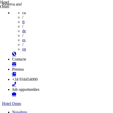
Hotel
Reserva ara!
Omm
ca
/
fr
/
de
/
es
/
en
Contacte
Premsa
+34 934454000
Job opportunities
Hotel Omm
Nosaltres