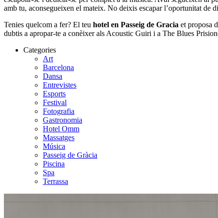
amb tu, aconsegueixen el mateix. No deixis escapar l’oportunitat de div
Tenies quelcom a fer? El teu
hotel en Passeig de Gracia
et proposa d
dubtis a apropar-te a conèixer als Acoustic Guiri i a The Blues Prisi
Categories
Art
Barcelona
Dansa
Entrevistes
Esports
Festival
Fotografia
Gastronomia
Hotel Omm
Massatges
Música
Passeig de Gràcia
Piscina
Spa
Terrassa