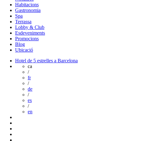
Habitacions
Gastronomia
Spa
Terrassa
Lobby & Club
Esdeveniments
Promocions
Blog
Ubicació
Hotel de 5 estrelles a Barcelona
ca
/
fr
/
de
/
es
/
en