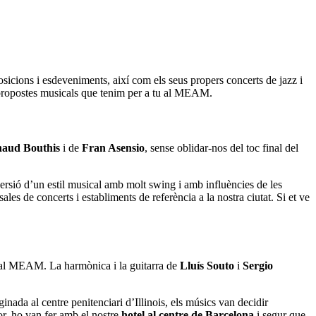
osicions i esdeveniments, així com els seus propers concerts de jazz i
propostes musicals que tenim per a tu al MEAM.
naud Bouthis
i de
Fran Asensio
, sense oblidar-nos del toc final del
versió d’un estil musical amb molt swing i amb influències de les
sales de concerts i establiments de referència a la nostra ciutat. Si et ve
nar al MEAM. La harmònica i la guitarra de
Lluís Souto
i
Sergio
ginada al centre penitenciari d’Illinois, els músics van decidir
or, ho van fer amb el nostre
hotel al centre de Barcelona
i segur que,