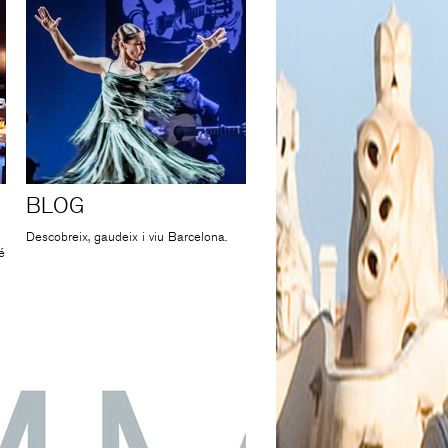
BLOG
Descobreix, gaudeix i viu Barcelona.
é