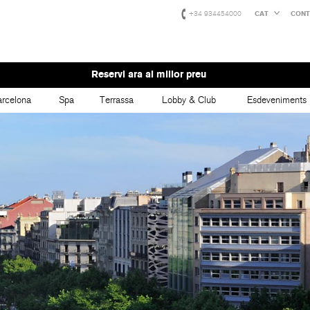
+34 934454000
CAT
CONT
Reservi ara al millor preu
rcelona
Spa
Terrassa
Lobby & Club
Esdeveniments