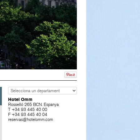
Hotel Omm
Rosselló 265 BCN. Espanya
T +34 93 445 40 00
F +34 93 445 40 04
reservas@hotelomm.com