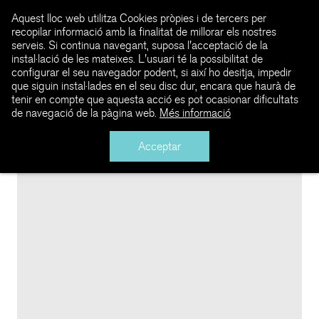
Aquest lloc web utilitza Cookies pròpies i de tercers per
recopilar informació amb la finalitat de millorar els nostres
serveis. Si continua navegant, suposa l'acceptació de la
instal·lació de les mateixes. L'usuari té la possibilitat de
configurar el seu navegador podent, si així ho desitja, impedir
que siguin instal·lades en el seu disc dur, encara que haurà de
tenir en compte que aquesta acció es pot ocasionar dificultats
de navegació de la pàgina web.
Més informació
Acceptar