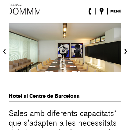
MENÚ
L’Hotel
Habitacions
Roca Barcelona
Spa
‹
›
Terrassa
Lobby & Club
Esdeveniments
Promocions
Blog
ENG
/
ESP
/
DEU
/
FRA
/
CAT
Hotel al Centre de Barcelona
Sales amb diferents capacitats*
que s'adapten a les necessitats