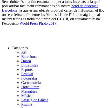
Sens dubte, és una fira encantadora per a totes les edats, a la qual
pots arribar fàcilment caminant des del nostre
hotel de disseny a
Barcelona
, ja que estem ubicats prop del carrer de l’Hospital, el lloc
on se celebra la fira entre les 9h i les 21h de l’11 de maig i que al
mateix temps es troba molt prop del
CCCB
, on actualment hi ha
l’exposició
World Press Photo 2017.
Categories
Art
Barcelona
Dansa
Entrevistes
Esports
Festival
Fotografia
Gastronomia
Hotel Omm
Massatges
Música
Passeig de Gràcia
Piscina