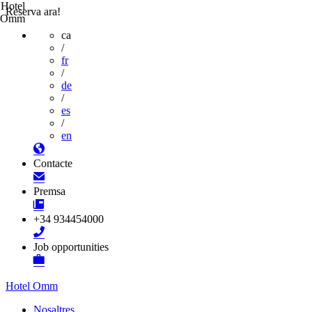
Hotel
Reserva ara!
Omm
ca
/
fr
/
de
/
es
/
en
Contacte
Premsa
+34 934454000
Job opportunities
Hotel Omm
Nosaltres