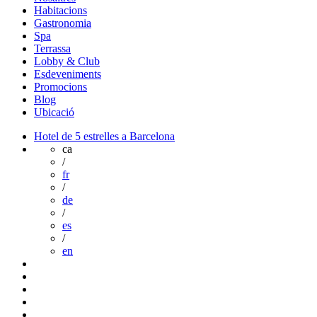
Habitacions
Gastronomia
Spa
Terrassa
Lobby & Club
Esdeveniments
Promocions
Blog
Ubicació
Hotel de 5 estrelles a Barcelona
ca
/
fr
/
de
/
es
/
en