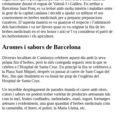
cristianisme durant el regnat de Valerià I i Galileu. En arribar a
Barcelona Sant Ponç es va trobar amb molta misèria i malalties entre
la gent de la capital catalana i decidit a ajudar va utilitzar el seu
coneixement en herbes medicinals per a preparar preparacions
curatives. D’aquesta manera es va guanyar el respecte i l’admiració
dels barcelonins i va ser llavors quan es va originar la fira de les
herbes medicinals en el seu honor i així se’l va considerar el patró de
les herboristeries i els apicultors.
Aromes i sabors de Barcelona
Diverses localitats de Catalunya celebren aquest dia amb la seva
pròpia fira d’herbes, però la més coneguda segueix sent la que se
celebra a l’Hospital de Santa Cruz. En principi la fira se celebrava a
la Plaza Sant Miquel, després va passar al carrer de Sant Cugat del
Rec, fins que finalment es va instal·lar prop de l’església del
Hospital de Santa Cruz.
Un increïble desplegament de parades inunda el carrer amb olors,
colors i sabors on podem trobar varietat de productes artesanals tals
com la mel, fruites confitades, melmelades, mató, iogurt, formatges
artesans i evidentment, una gran quantitat d’herbes medicinals com
la camamilla, el llorer, el poliol, la Maria Lluïsa, etc.