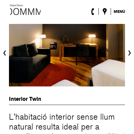
MENÚ
L’Hotel
Habitacions
Roca Barcelona
Spa
‹
›
Terrassa
Lobby & Club
Esdeveniments
Promocions
Blog
ENG
/
ESP
/
DEU
/
FRA
/
CAT
Interior Twin
L’habitació interior sense llum
natural resulta ideal per a