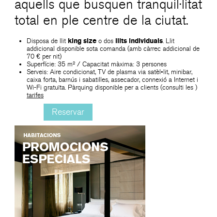
aquells que busquen tranquil·litat
total en ple centre de la ciutat.
Disposa de llit
king size
o dos
llits individuals
. Llit
addicional disponible sota comanda (amb càrrec addicional de
70 € per nit)
Superfície: 35 m² / Capacitat màxima: 3 persones
Serveis: Aire condicionat, TV de plasma via satèl•lit, minibar,
caixa forta, barnús i sabatilles, assecador, connexió a Internet i
Wi-Fi gratuïta. Pàrquing disponible per a clients (consulti les
)
tarifes
Reservar