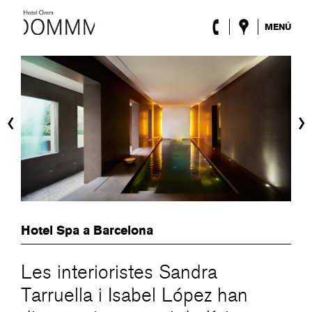
MENÚ
L’Hotel
Habitacions
Roca Barcelona
Spa
‹
›
Terrassa
Lobby & Club
Esdeveniments
Promocions
Blog
ENG
/
ESP
/
DEU
/
FRA
/
CAT
Hotel Spa a Barcelona
Les interioristes Sandra
Tarruella i Isabel López han