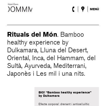
MENÚ
L’Hotel
Habitacions
Roca Barcelona
Rituals del Món
. Bamboo
Spa
Terrassa
healthy experience by
Lobby & Club
Dulkamara, Lluna del Desert,
Esdeveniments
Oriental, Inca, del Hammam, del
Promocions
Blog
Sultà, Ayurveda, Mediterrani,
Japonès i Les mil i una nits.
ENG
/
ESP
/
FRA
/
CAT
BIO! “Bamboo healthy experience”
by Dulkamara
Efecte corporal: drenant i anticel.lulític