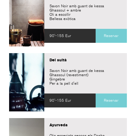
Savon Noir amb guant de kessa
Ghassoul + ambre
Oli a escollir
Bellesa exòtica
90'-155 Eur
Reservar
Del sultà
Savon Noir amb guant de kessa
Ghassoul (revestiment)
Gingebre
Per a la pell d'ell
90'-155 Eur
Reservar
Ayurveda
Olis especiats segons els Dosha