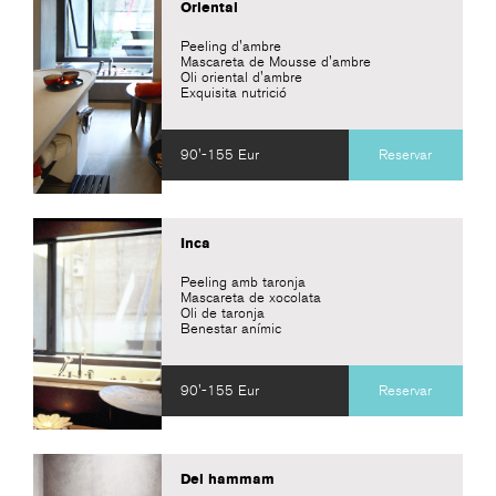
Oriental
Peeling d'ambre
Mascareta de Mousse d'ambre
Oli oriental d'ambre
Exquisita nutrició
90'-155 Eur
Reservar
Inca
Peeling amb taronja
Mascareta de xocolata
Oli de taronja
Benestar anímic
90'-155 Eur
Reservar
Del hammam