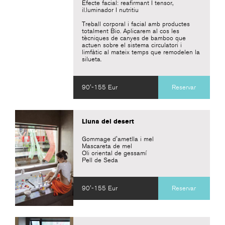
Efecte facial: reafirmant I tensor,
il.luminador I nutritiu
Treball corporal i facial amb productes
totalment Bio. Aplicarem al cos les
tècniques de canyes de bamboo que
actuen sobre el sistema circulatori i
limfàtic al mateix temps que remodelen la
silueta.
90'-155 Eur
Reservar
Lluna del desert
Gommage d'ametlla i mel
Mascareta de mel
Oli oriental de gessamí
Pell de Seda
90'-155 Eur
Reservar