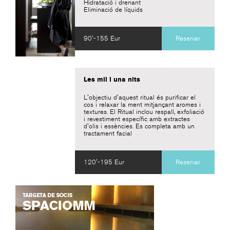
Hidratació i drenant
Eliminació de líquids
90'-155 Eur
Reservar
Les mil i una nits
L'objectiu d'aquest ritual és purificar el
cos i relaxar la ment mitjançant aromes i
textures. El Ritual inclou respall, exfoliació
i revestiment específic amb extractes
d'olis i essències. Es completa amb un
tractament facial
120'-195 Eur
Reservar