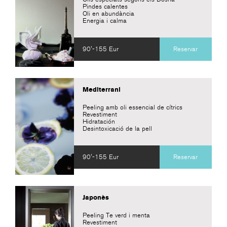
Pindes calentes
Oli en abundància
Energia i calma
90'-155 Eur
Reservar
Mediterrani
Peeling amb oli essencial de cítrics
Revestiment
Hidratación
Desintoxicació de la pell
90'-155 Eur
Reservar
Japonès
Peeling Te verd i menta
Revestiment