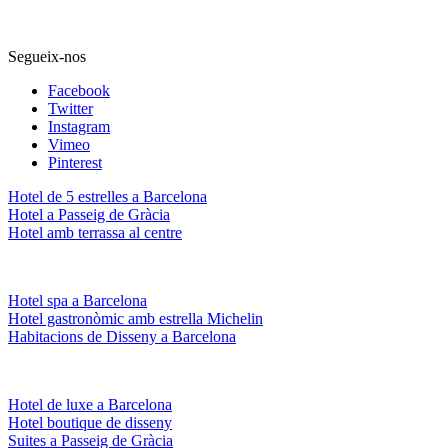
Regala plaer i relax! Informa’t dels nostres bons regal.
Segueix-nos
Facebook
Twitter
Instagram
Vimeo
Pinterest
Hotel de 5 estrelles a Barcelona
Hotel a Passeig de Gràcia
Hotel amb terrassa al centre
Hotel spa a Barcelona
Hotel gastronòmic amb estrella Michelin
Habitacions de Disseny a Barcelona
Hotel de luxe a Barcelona
Hotel boutique de disseny
Suites a Passeig de Gràcia