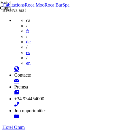
Hotel
Habitacions
Roca Moo
Roca Bar
Spa
Omm
Reserva ara!
ca
/
fr
/
de
/
es
/
en
Contacte
Premsa
+34 934454000
Job opportunities
Hotel Omm