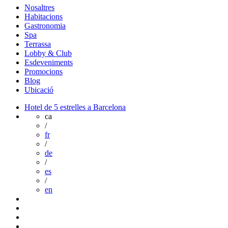
Nosaltres
Habitacions
Gastronomia
Spa
Terrassa
Lobby & Club
Esdeveniments
Promocions
Blog
Ubicació
Hotel de 5 estrelles a Barcelona
ca
/
fr
/
de
/
es
/
en