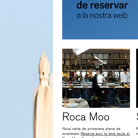
Roca Moo
Nova carta de primavera plena de
R
sorpreses.
Reserva aquí la teva taula al
n