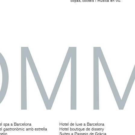
copas, còctels i música en viu.
l spa a Barcelona
Hotel de luxe a Barcelona
l gastronòmic amb estrella
Hotel boutique de disseny
elin
Suites a Passeig de Gràcia