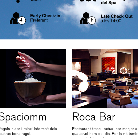
Spaciomm
Roca Bar
egala plaer i relax! Informa’t dels
Restaurant fresc i actual per menjar a
ostres bons regal.
qualsevol hora del dia. Per la nit tamb