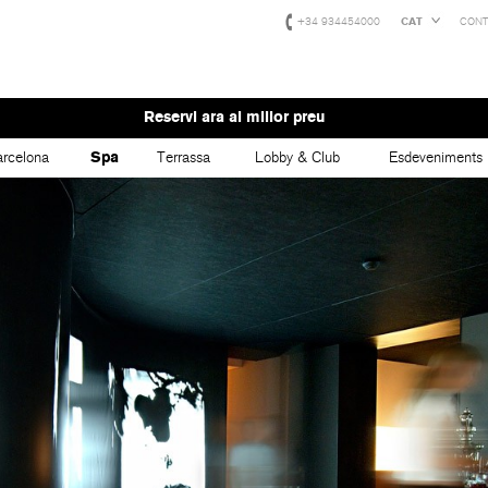
+34 934454000
CAT
CONT
Reservi ara al millor preu
rcelona
Spa
Terrassa
Lobby & Club
Esdeveniments