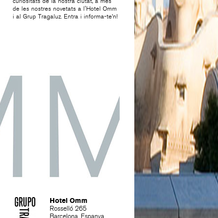
curiositats de la nostra ciutat, a més
de les nostres novetats a l'Hotel Omm
i al Grup Tragaluz. Entra i informa-te’n!
Hotel Omm
Rosselló 265
Barcelona. Espanya