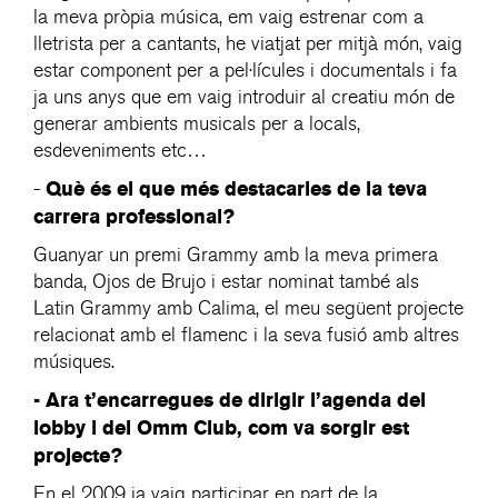
la meva pròpia música, em vaig estrenar com a
lletrista per a cantants, he viatjat per mitjà món, vaig
estar component per a pel·lícules i documentals i fa
ja uns anys que em vaig introduir al creatiu món de
generar ambients musicals per a locals,
esdeveniments etc…
Què és el que més destacaries de la teva
-
carrera professional?
Guanyar un premi Grammy amb la meva primera
banda, Ojos de Brujo i estar nominat també als
Latin Grammy amb Calima, el meu següent projecte
relacionat amb el flamenc i la seva fusió amb altres
músiques.
- Ara t’encarregues de dirigir l’agenda del
lobby i del Omm Club, com va sorgir est
projecte?
En el 2009 ja vaig participar en part de la