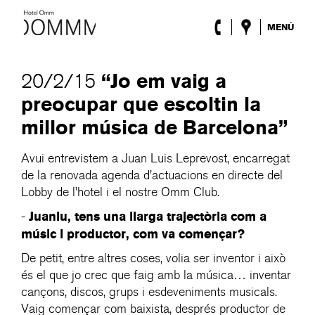
MENÚ
L’Hotel
Habitacions
“Jo em vaig a
20/2/15
Roca Barcelona
preocupar que escoltin la
Spa
Terrassa
millor música de Barcelona”
Lobby & Club
Esdeveniments
Avui entrevistem a Juan Luis Leprevost, encarregat
Promocions
de la renovada agenda d’actuacions en directe del
Blog
Lobby de l’hotel i el nostre Omm Club.
Juanlu, tens una llarga trajectòria com a
-
ENG
/
ESP
/
FRA
/
CAT
músic i productor, com va començar?
De petit, entre altres coses, volia ser inventor i això
és el que jo crec que faig amb la música… inventar
cançons, discos, grups i esdeveniments musicals.
Vaig començar com baixista, després productor de