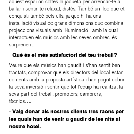
aquest espai on soltes la jaqueta per arrencar-te a
ballar i sentir-te relaxat, distès. També un lloc que et
conquisti també pels ulls, ja que hi ha una
instal·lació visual de grans dimensions que combina
projeccions visuals amb il·luminació i amb la qual
interactuen els músics amb les seves ombres, és
sorprenent.
Què és el més satisfactori del teu treball?
-
Veure que els músics han gaudit i s’han sentit ben
tractats, comprovar que els directors del local estan
contents amb la proposta artística i han pogut cobrir
la seva inversió i sentir que tot l’equip ha realitzat la
seva part del treball, promotors, cambrers,
tècnics….
Vaig donar als nostres clients tres raons per
-
les quals han de venir a gaudir de les nits al
nostre hotel.