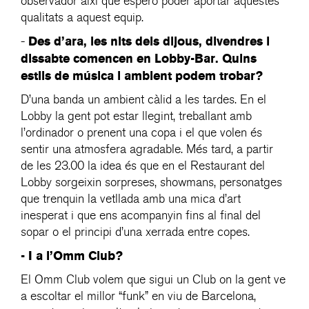
observador així que espero poder aportar aquestes
qualitats a aquest equip.
Des d’ara, les nits dels dijous, divendres i
-
dissabte comencen en Lobby-Bar. Quins
estils de música i ambient podem trobar?
D’una banda un ambient càlid a les tardes. En el
Lobby la gent pot estar llegint, treballant amb
l’ordinador o prenent una copa i el que volen és
sentir una atmosfera agradable. Més tard, a partir
de les 23.00 la idea és que en el Restaurant del
Lobby sorgeixin sorpreses, showmans, personatges
que trenquin la vetllada amb una mica d’art
inesperat i que ens acompanyin fins al final del
sopar o el principi d’una xerrada entre copes.
- I a l’Omm Club?
El Omm Club volem que sigui un Club on la gent ve
a escoltar el millor “funk” en viu de Barcelona,