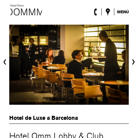
MENÚ
L’Hotel
Habitacions
Roca Barcelona
Spa
Terrassa
‹
›
Lobby & Club
Esdeveniments
Promocions
Blog
ENG
/
ESP
/
FRA
/
CAT
Hotel de Luxe a Barcelona
Hotel Omm Lobby & Club