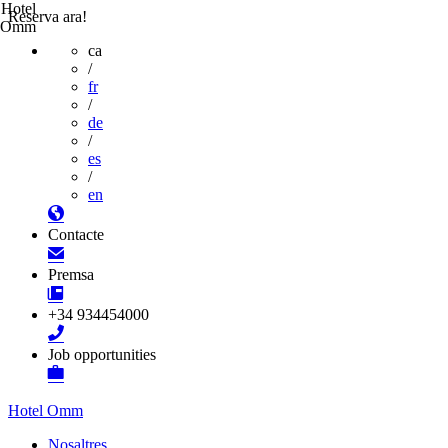
Hotel
Reserva ara!
Omm
ca
/
fr
/
de
/
es
/
en
Contacte
Premsa
+34 934454000
Job opportunities
Hotel Omm
Nosaltres