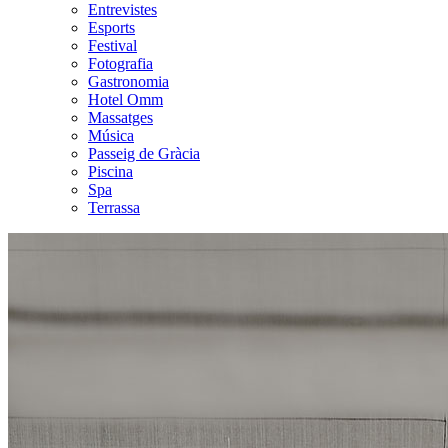
Entrevistes
Esports
Festival
Fotografia
Gastronomia
Hotel Omm
Massatges
Música
Passeig de Gràcia
Piscina
Spa
Terrassa