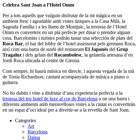
Celebra Sant Joan a l’Hotel Omm
Per a tots aquells que vulguin disfrutar de la nit mágica en un
ambient fresc i agradable amb vistes úniques a la Casa Milà, la
Sagrada Família i a les llums de Montjuïc, la terrassa de l’Hotel
Omm es converteix en un pla perfecte per dinar o prendre alguan
cosa. Barcelonins i turistes podrán tastar una selección de plats del
Roca Bar
, el bar del lobby de l’hotel assessorat pels germans Roca,
així com una barra de sushi del restaurant
El Japonès
del
Grup
Tragaluz
i dels gelats del
Rocambolesc
, la gelatería artesana d’en
Jordi Roca ubicada al centre de Girona.
Com sempre, hi haurà música en directe, i aquesta vegada de la mà
de Tonia Richardson, cantant acompanyada de música a piano o
guitarra.
No ho dubtis i vine a disfrutar d’una experiencia perfecta a la
terrassa del teu hotel de luxe al cor de Barcelona
a on una barra i
diferents ambients amb meravelloses vistes a la ciutat es convertirán
en un espai d’oci ideal per a divertir-se a la revetlla de Sant Joan.
Categories
Art
Barcelona
Dansa