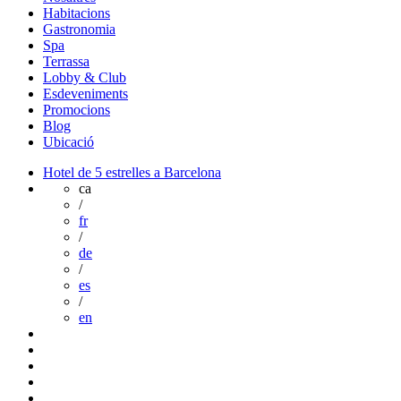
Habitacions
Gastronomia
Spa
Terrassa
Lobby & Club
Esdeveniments
Promocions
Blog
Ubicació
Hotel de 5 estrelles a Barcelona
ca
/
fr
/
de
/
es
/
en