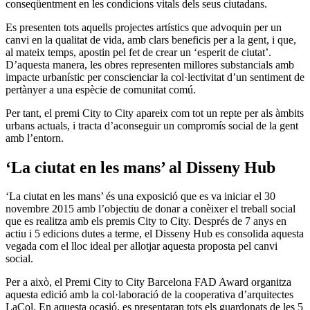
conseqüentment en les condicions vitals dels seus ciutadans.
Es presenten tots aquells projectes artístics que advoquin per un
canvi en la qualitat de vida, amb clars beneficis per a la gent, i que,
al mateix temps, apostin pel fet de crear un ‘esperit de ciutat’.
D’aquesta manera, les obres representen millores substancials amb
impacte urbanístic per conscienciar la col·lectivitat d’un sentiment de
pertànyer a una espècie de comunitat comú.
Per tant, el premi City to City apareix com tot un repte per als àmbits
urbans actuals, i tracta d’aconseguir un compromís social de la gent
amb l’entorn.
‘La ciutat en les mans’ al Disseny Hub
‘La ciutat en les mans’ és una exposició que es va iniciar el 30
novembre 2015 amb l’objectiu de donar a conèixer el treball social
que es realitza amb els premis City to City. Després de 7 anys en
actiu i 5 edicions dutes a terme, el Disseny Hub es consolida aquesta
vegada com el lloc ideal per allotjar aquesta proposta pel canvi
social.
Per a això, el Premi City to City Barcelona FAD Award organitza
aquesta edició amb la col·laboració de la cooperativa d’arquitectes
LaCol. En aquesta ocasió, es presentaran tots els guardonats de les 5