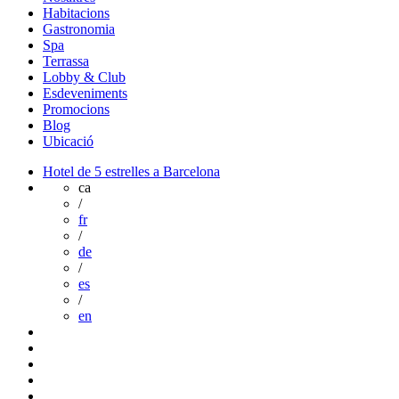
Habitacions
Gastronomia
Spa
Terrassa
Lobby & Club
Esdeveniments
Promocions
Blog
Ubicació
Hotel de 5 estrelles a Barcelona
ca
/
fr
/
de
/
es
/
en