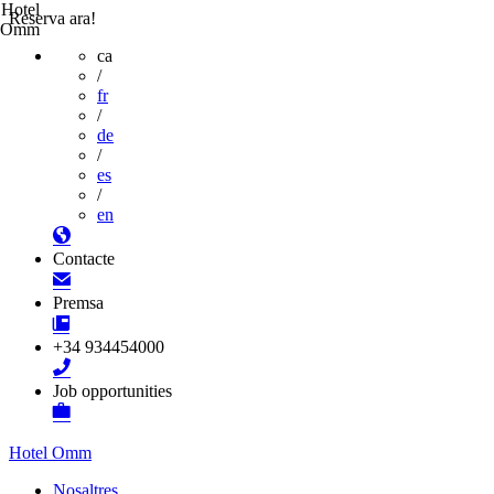
Hotel
Reserva ara!
Omm
ca
/
fr
/
de
/
es
/
en
Contacte
Premsa
+34 934454000
Job opportunities
Hotel Omm
Nosaltres