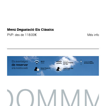
Menú Degustació Els Clàssics
PVP: des de 118.00€
Més info