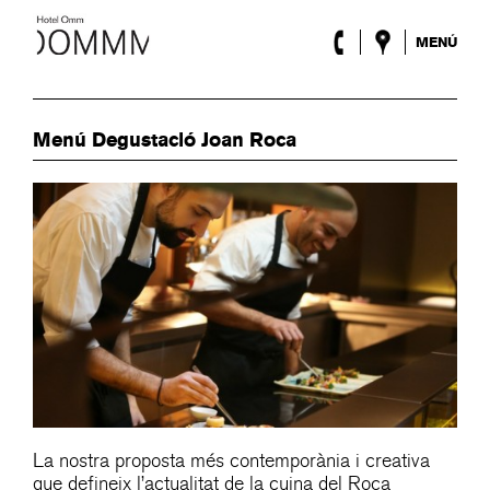
MENÚ
L’Hotel
Habitacions
Roca Barcelona
Menú Degustació Joan Roca
Spa
Terrassa
Lobby
Esdeveniments
Promocions
Blog
ENG
/
ESP
/
DEU
/
FRA
/
CAT
La nostra proposta més contemporània i creativa
que defineix l’actualitat de la cuina del Roca