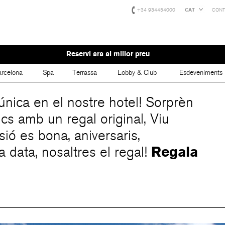
+34 934454000
CAT
CONT
Reservi ara al millor preu
rcelona
Spa
Terrassa
Lobby & Club
Esdeveniments
única en el nostre hotel! Sorprèn
mics amb un regal original, Viu
ó es bona, aniversaris,
Regala
a data, nosaltres el regal!