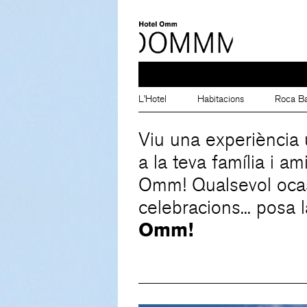
L’Hotel
Habitacions
Roca Ba
Viu una experiència 
a la teva família i a
Omm! Qualsevol ocasi
celebracions... posa l
Omm!