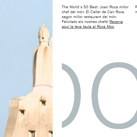
The World´s 50 Best: Joan Roca millor
R
chef del món. El Celler de Can Roca
n
segon millor restaurant del món.
Felicitats als nostres chefs!
Reserva
aquí la teva taula al Roca Moo
.