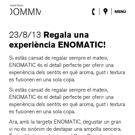
MENÚ
L’Hotel
Habitacions
Regala una
23/8/13
Roca Barcelona
experiència ENOMATIC!
Spa
Terrassa
Si estàs cansat de regalar sempre el mateix,
Lobby & Club
ENOMATIC és el detall perfecte per oferir una
Esdeveniments
Promocions
experiència dels sentits en què aroma, gust i textura
Blog
es fusionen en una sola copa.
Si estàs cansat de regalar sempre el mateix,
ENG
/
ESP
/
DEU
/
FRA
/
CAT
ENOMATIC és el detall perfecte per oferir una
experiència dels sentits en què aroma, gust i textura
es fusionen en una sola copa.
Ara, amb la targeta ENOMATIC, degustar un gran
vi no és sinònim de destapar una ampolla sencera.