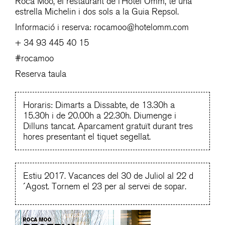
Roca Moo, el restaurant de l’Hotel Omm, té una
estrella Michelin i dos sols a la Guia Repsol.
Informació i reserva:
rocamoo@hotelomm.com
+ 34 93 445 40 15
#rocamoo
Reserva taula
Horaris: Dimarts a Dissabte, de 13.30h a
15.30h i de 20.00h a 22.30h. Diumenge i
Dilluns tancat. Aparcament gratuït durant tres
hores presentant el tiquet segellat.
Estiu 2017. Vacances del 30 de Juliol al 22 d
´Agost. Tornem el 23 per al servei de sopar.