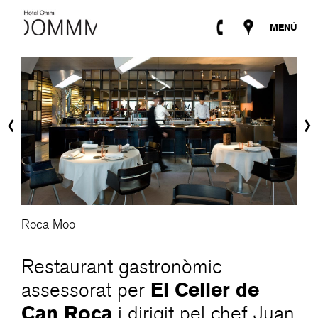
MENÚ
L’Hotel
Habitacions
Roca Barcelona
Spa
‹
›
Terrassa
Lobby & Club
Esdeveniments
Promocions
Blog
ENG
/
ESP
/
DEU
/
FRA
/
CAT
Roca Moo
Restaurant gastronòmic
El Celler de
assessorat per
Can Roca
i dirigit pel chef Juan