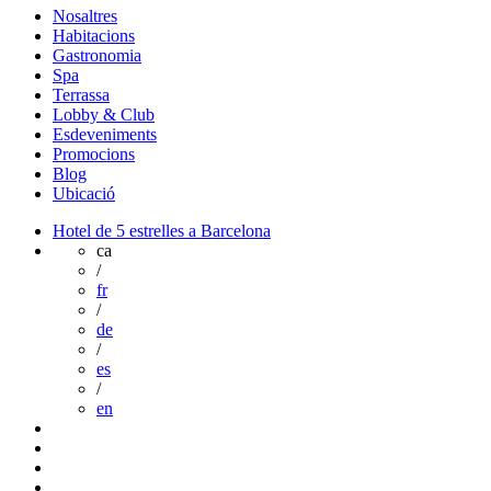
Nosaltres
Habitacions
Gastronomia
Spa
Terrassa
Lobby & Club
Esdeveniments
Promocions
Blog
Ubicació
Hotel de 5 estrelles a Barcelona
ca
/
fr
/
de
/
es
/
en