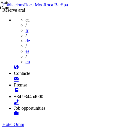
Hotel
Habitacions
Roca Moo
Roca Bar
Spa
Omm
Reserva ara!
ca
/
fr
/
de
/
es
/
en
Contacte
Premsa
+34 934454000
Job opportunities
Hotel Omm