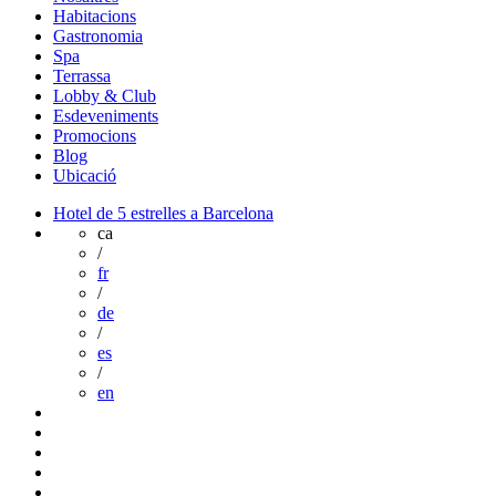
Habitacions
Gastronomia
Spa
Terrassa
Lobby & Club
Esdeveniments
Promocions
Blog
Ubicació
Hotel de 5 estrelles a Barcelona
ca
/
fr
/
de
/
es
/
en