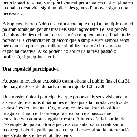
per a la gastronomia, sinó pràcticament per a qualsevol disciplina en
la qual la creativitat sigui un pilar i les ganes d’innovar siguin una
necessitat.
A Sapiens, Ferran Adrià usa com a exemple un plat tant típic com el
pa amb tomàquet per analitzar els seus ingredients i el seu procés
d’elaboració des del punt de vista més complex, amb la finalitat de
potenciar la creativitat en quelcom que a simple vista sembla senzill
però que sempre es pot millorar si utilitzem al màxim la nostra
capacitat creativa. Això podent-ho aplicar a la teva passió o
professió, sigui quina sigui.
Una exposició participativa
Aquesta innovadora exposició estarà oberta al públic fins el dia 31
de maig de 2017 de dimarts a diumenge de 10h a 20h.
Una mostra única i participativa que proposa als seus visitants un
sistema de relacions dinàmiques en les quals la mirada creativa de
cadascú és fonamental. Organitzar, contextualitzar, classificar,
imaginar i finalment començar a crear son els passos que
constitueixen aquesta singular mostra. A través d’ells i partint de
l’exemple del pa amb tomàquet, els visitants podran realitzar un
recorregut obert i participatiu en el qual descobriran la interrelació
que s’estableix entre el tot i les parts.