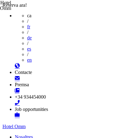
Hotel
Reserva ara!
Omm
ca
/
fr
/
de
/
es
/
en
Contacte
Premsa
+34 934454000
Job opportunities
Hotel Omm
Nosaltres