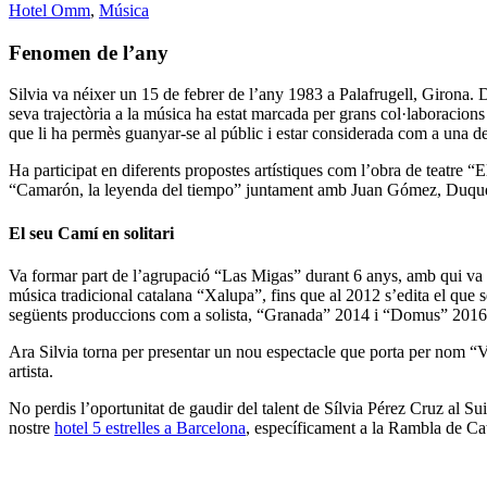
Hotel Omm
,
Música
Fenomen de l’any
Silvia va néixer un 15 de febrer de l’any 1983 a Palafrugell, Girona. D
seva trajectòria a la música ha estat marcada per grans col·laboracions a
que li ha permès guanyar-se al públic i estar considerada com a una de
Ha participat en diferents propostes artístiques com l’obra de teatre “
“Camarón, la leyenda del tiempo” juntament amb Juan Gómez, Duque
El seu Camí en solitari
Va formar part de l’agrupació “Las Migas” durant 6 anys, amb qui va ed
música tradicional catalana “Xalupa”, fins que al 2012 s’edita el que s
següents produccions com a solista, “Granada” 2014 i “Domus” 2016
Ara Silvia torna per presentar un nou espectacle que porta per nom “Ves
artista.
No perdis l’oportunitat de gaudir del talent de Sílvia Pérez Cruz al S
nostre
hotel 5 estrelles a Barcelona
, específicament a la Rambla de Ca