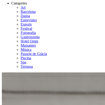
Categories
Art
Barcelona
Dansa
Entrevistes
Esports
Festival
Fotografia
Gastronomia
Hotel Omm
Massatges
Música
Passeig de Gràcia
Piscina
Spa
Terrassa