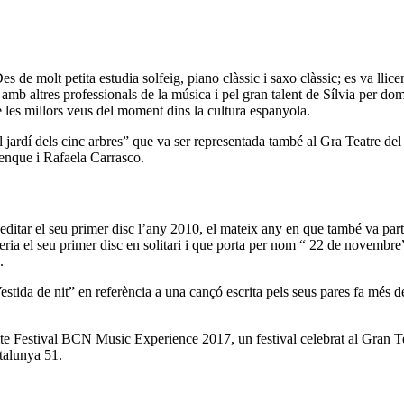
es de molt petita estudia solfeig, piano clàssic i saxo clàssic; es va ll
mb altres professionals de la música i pel gran talent de Sílvia per domina
 les millors veus del moment dins la cultura espanyola.
El jardí dels cinc arbres” que va ser representada també al Gra Teatre de
nque i Rafaela Carrasco.
itar el seu primer disc l’any 2010, el mateix any en que també va parti
eria el seu primer disc en solitari i que porta per nom “ 22 de novembre”
.
tida de nit” en referència a una cançó escrita pels seus pares fa més de
uite Festival BCN Music Experience 2017, un festival celebrat al Gran T
talunya 51.