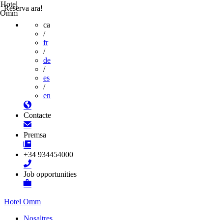
Hotel
Reserva ara!
Omm
ca
/
fr
/
de
/
es
/
en
Contacte
Premsa
+34 934454000
Job opportunities
Hotel Omm
Nosaltres