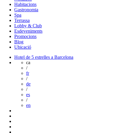
Habitacions
Gastronomia
Spa
Terrassa
Lobby & Club
Esdeveniments
Promocions
Blog
Ubicació
Hotel de 5 estrelles a Barcelona
ca
/
fr
/
de
/
es
/
en