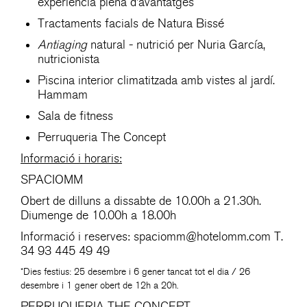
experiència plena d’avantatges
Tractaments facials de Natura Bissé
Antiaging
natural - nutrició per Nuria García,
nutricionista
Piscina interior climatitzada amb vistes al jardí.
Hammam
Sala de fitness
Perruqueria The Concept
Informació i horaris:
SPACIOMM
Obert de dilluns a dissabte de 10.00h a 21.30h.
Diumenge de 10.00h a 18.00h
Informació i reserves:
spaciomm@hotelomm.com
T.
34 93 445 49 49
*Dies festius: 25 desembre i 6 gener tancat tot el dia / 26
desembre i 1 gener obert de 12h a 20h.
PERRUQUERIA THE CONCEPT