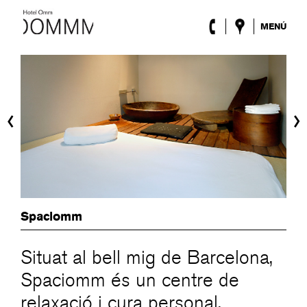
MENÚ
L’Hotel
Habitacions
Roca Barcelona
Spa
‹
›
Terrassa
Lobby & Club
Esdeveniments
Promocions
Blog
ENG
/
ESP
/
DEU
/
FRA
/
CAT
Spaciomm
Situat al bell mig de Barcelona,
Spaciomm és un centre de
relaxació i cura personal,