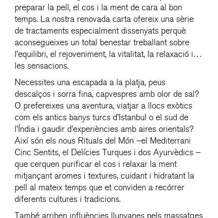
preparar la pell, el cos i la ment de cara al bon
temps. La nostra renovada carta ofereix una sèrie
de tractaments especialment dissenyats perquè
aconsegueixes un total benestar treballant sobre
l’equilibri, el rejoveniment, la vitalitat, la relaxació i…
les sensacions.
Necessites una escapada a la platja, peus
descalços i sorra fina, capvespres amb olor de sal?
O prefereixes una aventura, viatjar a llocs exòtics
com els antics banys turcs d’Istanbul o el sud de
l’Índia i gaudir d’experiències amb aires orientals?
Així són els nous Rituals del Món –el Mediterrani
Cinc Sentits, el Delícies Turques i dos Ayurvèdics –
que cerquen purificar el cos i relaxar la ment
mitjançant aromes i textures, cuidant i hidratant la
pell al mateix temps que et conviden a recórrer
diferents cultures i tradicions.
També arriben influències llunyanes pels massatges