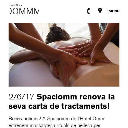
MENÚ
L’Hotel
Habitacions
Roca Barcelona
Spa
Terrassa
Lobby & Club
Esdeveniments
Promocions
Blog
ENG
/
ESP
/
DEU
/
FRA
/
CAT
Spaciomm renova la
2/6/17
seva carta de tractaments!
Bones notícies! A Spaciomm de l’Hotel Omm
estrenem massatges i rituals de bellesa per