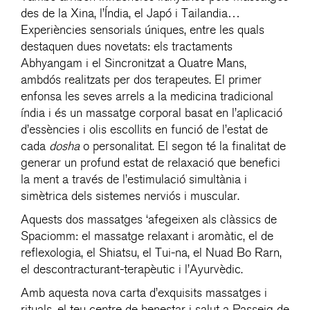
des de la Xina, l’Índia, el Japó i Tailandia…
Experiències sensorials úniques, entre les quals
destaquen dues novetats: els tractaments
Abhyangam i el Sincronitzat a Quatre Mans,
ambdós realitzats per dos terapeutes. El primer
enfonsa les seves arrels a la medicina tradicional
índia i és un massatge corporal basat en l’aplicació
d’essències i olis escollits en funció de l’estat de
cada
dosha
o personalitat. El segon té la finalitat de
generar un profund estat de relaxació que benefici
la ment a través de l’estimulació simultània i
simètrica dels sistemes nerviós i muscular.
Aquests dos massatges ‘afegeixen als clàssics de
Spaciomm: el massatge relaxant i aromàtic, el de
reflexologia, el Shiatsu, el Tui-na, el Nuad Bo Rarn,
el descontracturant-terapèutic i l’Ayurvèdic.
Amb aquesta nova carta d’exquisits massatges i
rituals, el teu centre de benestar i salut a Passeig de