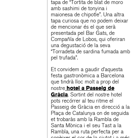
tapa de “Tortita de blat de moro
amb sashimi de tonyina i
maionesa de chipotle”. Una altra
tapa curiosa que no podem deixar
de mencionar és el que serà
presentada pel Bar Gats, de
Compañía de Lobos, qui oferiran
una degustació de la seva
“Torradeta de sardina fumada amb
pel trufada”.
Et convidem a gaudir d’aquesta
festa gastronòmica a Barcelona
que tindrà lloc molt a prop del
hotel a Passeig de
nostre
Gràcia
. Sortint del nostre hotel
pots recórrer al teu ritme el
Passeig de Gràcia en direcció a la
Plaça de Catalunya on de seguida
et trobaràs amb la Rambla de
Santa Mònica i el seu Tast a la
Rambla, una ruta perfecta per a
conèixer el cor de la ciutat i a més