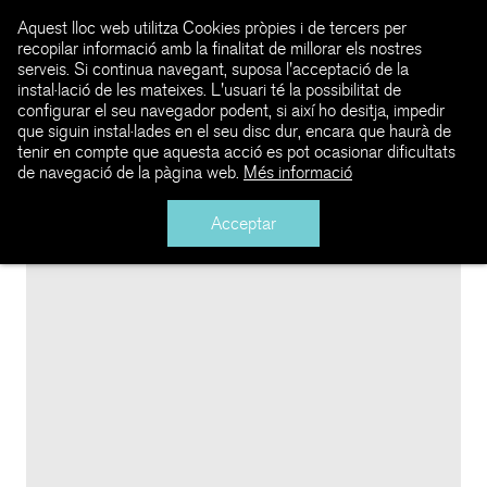
Aquest lloc web utilitza Cookies pròpies i de tercers per
recopilar informació amb la finalitat de millorar els nostres
serveis. Si continua navegant, suposa l'acceptació de la
instal·lació de les mateixes. L'usuari té la possibilitat de
configurar el seu navegador podent, si així ho desitja, impedir
que siguin instal·lades en el seu disc dur, encara que haurà de
tenir en compte que aquesta acció es pot ocasionar dificultats
de navegació de la pàgina web.
Més informació
Acceptar