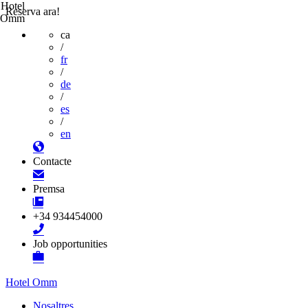
Hotel
Reserva ara!
Omm
ca
/
fr
/
de
/
es
/
en
Contacte
Premsa
+34 934454000
Job opportunities
Hotel Omm
Nosaltres