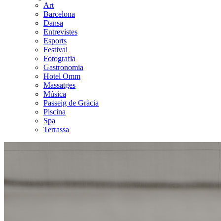
Art
Barcelona
Dansa
Entrevistes
Esports
Festival
Fotografia
Gastronomia
Hotel Omm
Massatges
Música
Passeig de Gràcia
Piscina
Spa
Terrassa