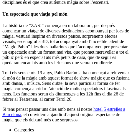
disciplines és el que crea autèntica màgia sobre l’escenari.
Un espectacle que viatja pel món
La història de “ZAS!” comença en un laboratori, per després
començar un viatge de diverses destinacions acompanyat per jocs de
màgia, vestuari inspirat en diversos països, sorprenents efectes
visuals, escenografia 3D, tot acompanyat amb l’increïble talent de
“Magic Pablo” i les dues ballarines que l’acompanyen per presentar
un espectacle amb un format mai vist, que promet meravellar a tot el
públic però en especial als més petits de casa, que de segur es
quedaran encantats amb les il·lusions que veuran en directe.
Tot i els seus curts 19 anys, Pablo Barán ja ha començat a reinventar
el món de la màgia amb aquest format de show màgic que es fusiona
amb dansa, i música. Sens dubte, la seva particular forma de fer
màgia comença a cridar l’atenció de molts espectadors i fascina als
nens. Les funcions seran els diumenges a les 12h fins el dia 26 de
febrer al Teatreneu, al carrer Terol 26.
Si tens pensat passar uns dies amb nens al nostre
hotel 5 estrelles a
Barcelona
, et convidem a gaudir d’aquest original espectacle de
màgia que els deixarà més que sorpresos.
Categories