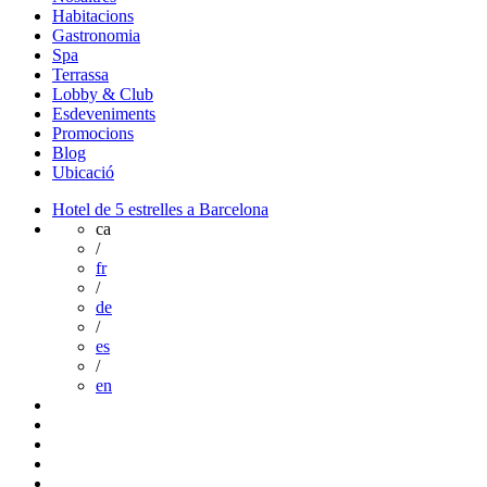
Habitacions
Gastronomia
Spa
Terrassa
Lobby & Club
Esdeveniments
Promocions
Blog
Ubicació
Hotel de 5 estrelles a Barcelona
ca
/
fr
/
de
/
es
/
en