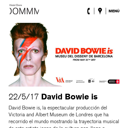
MENÚ
El Hotel
Habitaciones
Roca Barcelona
Spa
Terraza
Lobby & Club
Eventos
Promociones
Blog
ENG
/
ESP
/
DEU
/
FRA
/
CAT
David Bowie is
22/5/17
David Bowie is, la espectacular producción del
Victoria and Albert Museum de Londres que ha
recorrido el mundo mostrando la trayectoria musical