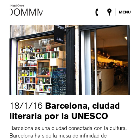
MENÚ
El Hotel
Habitaciones
Roca Barcelona
Spa
Terraza
Lobby
Eventos
Promociones
Blog
ENG
/
ESP
/
DEU
/
FRA
/
CAT
Barcelona, ciudad
18/1/16
literaria por la UNESCO
Barcelona es una ciudad conectada con la cultura.
Barcelona ha sido la musa de infinidad de