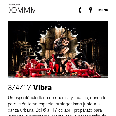
MENÚ
El Hotel
Habitaciones
Roca Barcelona
Spa
Terraza
Lobby & Club
Eventos
Promociones
Blog
ENG
/
ESP
/
DEU
/
FRA
/
CAT
Vibra
3/4/17
Un espectáculo lleno de energía y música, donde la
percusión toma especial protagonismo junto a la
danza urbana. Del 6 al 17 de abril prepárate para