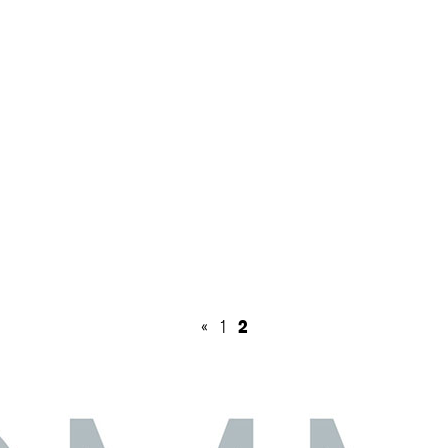
2
«
1