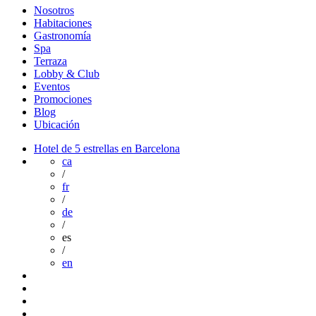
Nosotros
Habitaciones
Gastronomía
Spa
Terraza
Lobby & Club
Eventos
Promociones
Blog
Ubicación
Hotel de 5 estrellas en Barcelona
ca
/
fr
/
de
/
es
/
en