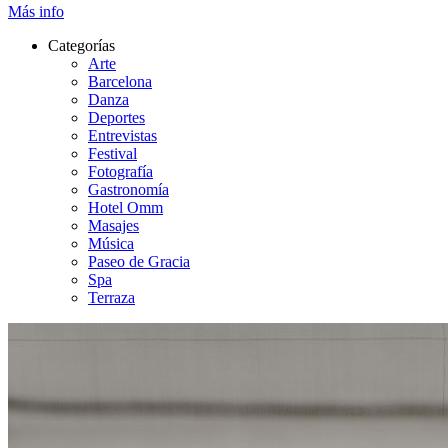
Más info
Categorías
Arte
Barcelona
Danza
Deportes
Entrevistas
Festival
Fotografía
Gastronomía
Hotel Omm
Masajes
Música
Paseo de Gracia
Spa
Terraza