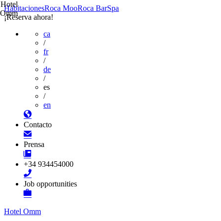
Hotel
Habitaciones
Roca Moo
Roca Bar
Spa
Omm
¡Reserva ahora!
ca
/
fr
/
de
/
es
/
en
Contacto
Prensa
+34 934454000
Job opportunities
Hotel Omm