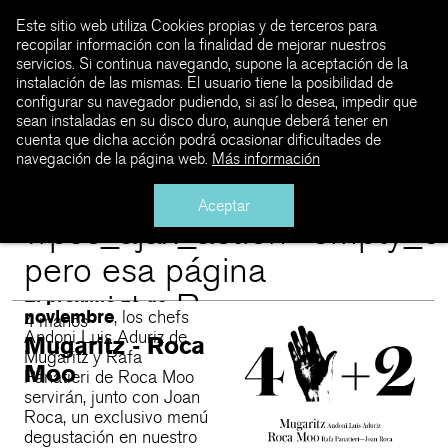
No encontrado
Este sitio web utiliza Cookies propias y de terceros para
recopilar información con la finalidad de mejorar nuestros
servicios. Si continua navegando, supone la aceptación de la
Estás intentando ir
instalación de las mismas. El usuario tiene la posibilidad de
configurar su navegador pudiendo, si así lo desea, impedir que
a
sean instaladas en su disco duro, aunque deberá tener en
cuenta que dicha acción podrá ocasionar dificultades de
https://www.hotelomm.com
navegación de la página web.
Más información
es/page/4/?
Aceptar
wpsc_ajax_action=empty_ca
pero esa página
El próximo 23 de
no existe. Pero no
noviembre
, los chefs
4 manos
todo está perdido.
Andoni Luis Aduriz de
Mugaritz - Roca
Mugaritz y Rafa
Moo
Puedes intentar
Panatieri de Roca Moo
servirán, junto con Joan
encontrar lo que
Roca, un exclusivo menú
degustación en nuestro