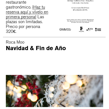
estás buscando.
restaurante
gastronómico.
¡Haz tu
reserva aquí y vívelo en
primera persona!
Las
plazas son limitadas.
Precio por persona
320€.
Roca Moo
Navidad & Fin de Año