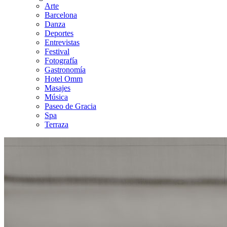
Arte
Barcelona
Danza
Deportes
Entrevistas
Festival
Fotografía
Gastronomía
Hotel Omm
Masajes
Música
Paseo de Gracia
Spa
Terraza