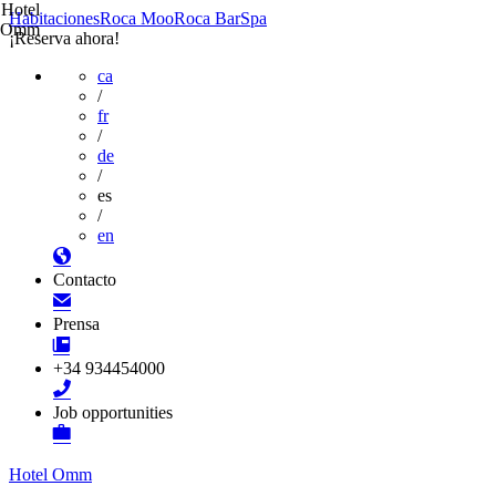
Hotel
Habitaciones
Roca Moo
Roca Bar
Spa
Omm
¡Reserva ahora!
ca
/
fr
/
de
/
es
/
en
Contacto
Prensa
+34 934454000
Job opportunities
Hotel Omm