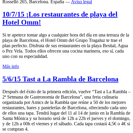
Rosselló 265, Barcelona. España —
Aviso legal
10/7/15
¡Los restaurantes de playa del
Hotel Omm!
Si te apetece tomar algo a cualquier hora del día en una terraza de la
playa de Barcelona, el Hotel Omm del Grupo Tragaluz te trae el
plan perfecto. Disfruta de sus restaurantes en la playa Bestial, Agua
o Pez Vela. Todos ellos ofrecen una cocina marinera, eso sí, cada
uno con su especialidad.
Más info
5/6/15
Tast a La Rambla de Barcelona
Después del éxito de la primera edición, vuelve “Tast a La Rambla –
2ª Setmana de Gastronomia de Barcelona”, una feria culinaria
organizada por Amics de la Rambla que reúne a 50 de los mejores
restaurantes, bares y pastelerías de Barcelona, ofreciendo cada uno
de ellos una tapa. Tendrá lugar del 11 al 14 de junio en la Rambla de
Santa Mónica y su horario será de 12h a 22h el jueves y el domingo,
y de 12h a 00h el viernes y el sábado. Cada tapa costará 4,5€ o 4€ si
se compran 4.