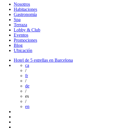
Nosotros
Habitaciones
Gastronomía
Spa
Terraza
Lobby & Club
Eventos
Promociones
Blog
Ubicación
Hotel de 5 estrellas en Barcelona
ca
/
fr
/
de
/
es
/
en