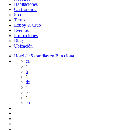
Habitaciones
Gastronomía
Spa
Terraza
Lobby & Club
Eventos
Promociones
Blog
Ubicación
Hotel de 5 estrellas en Barcelona
ca
/
fr
/
de
/
es
/
en