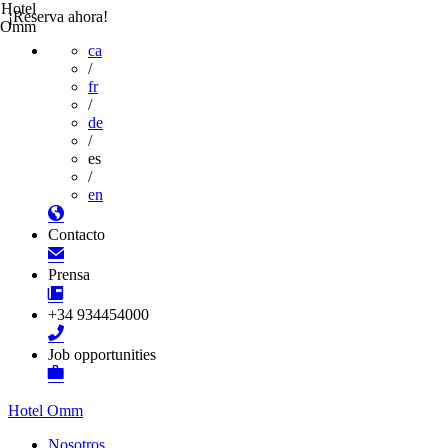
Hotel
¡Reserva ahora!
Omm
ca
/
fr
/
de
/
es
/
en
Contacto
Prensa
+34 934454000
Job opportunities
Hotel Omm
Nosotros