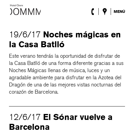
MENÚ
El Hotel
Habitaciones
Noches mágicas en
19/6/17
Roca Barcelona
la Casa Batlló
Spa
Terraza
Este verano tendrás la oportunidad de disfrutar de
Lobby & Club
la Casa Batlló de una forma diferente gracias a sus
Eventos
Noches Mágicas llenas de música, luces y un
Promociones
agradable ambiente para disfrutar en la Azotea del
Blog
Dragón de una de las mejores vistas nocturnas del
corazón de Barcelona.
ENG
/
ESP
/
DEU
/
FRA
/
CAT
El Sónar vuelve a
12/6/17
Barcelona