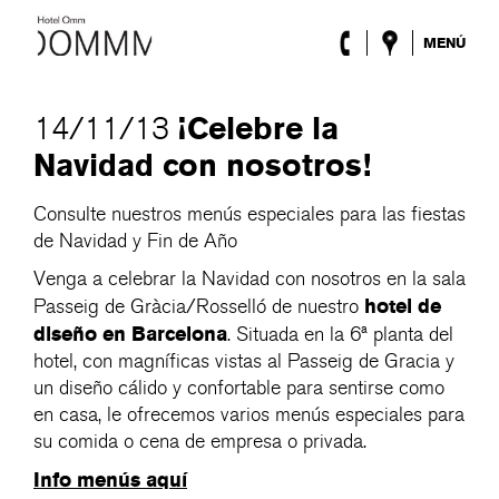
MENÚ
El Hotel
Habitaciones
¡Celebre la
14/11/13
Roca Barcelona
Navidad con nosotros!
Spa
Terraza
Consulte nuestros menús especiales para las fiestas
Lobby & Club
de Navidad y Fin de Año
Eventos
Promociones
Venga a celebrar la Navidad con nosotros en la sala
Blog
hotel de
Passeig de Gràcia/Rosselló de nuestro
diseño en Barcelona
. Situada en la 6ª planta del
ENG
/
ESP
/
FRA
/
CAT
hotel, con magníficas vistas al Passeig de Gracia y
un diseño cálido y confortable para sentirse como
en casa, le ofrecemos varios menús especiales para
su comida o cena de empresa o privada.
Info menús aquí