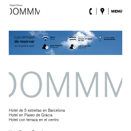
MENÚ
El Hotel
Habitaciones
Roca Barcelona
Spa
Terraza
Lobby & Club
Eventos
Promociones
Blog
ENG
/
ESP
/
DEU
/
FRA
/
CAT
Hotel de 5 estrellas en Barcelona
Hotel en Paseo de Gràcia
Hotel con terraza en el centro