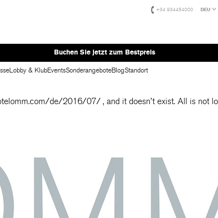
+34 934454000
DEU
Buchen Sie jetzt zum Bestpreis
asse
Lobby & Klub
Events
Sonderangebote
Blog
Standort
hotelomm.com/de/2016/07/
, and it doesn't exist. All is not