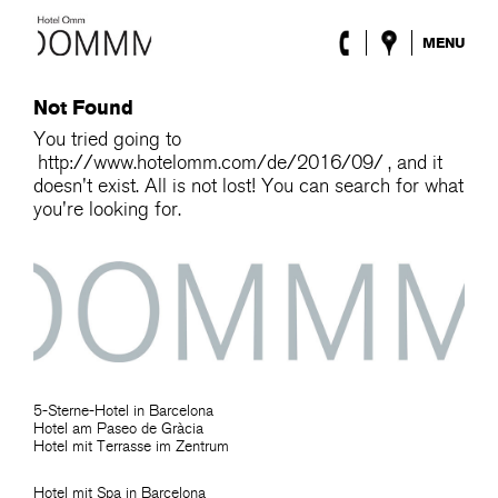
MENU
Das Hotel
Not Found
Zimmer
Roca Barcelona
You tried going to
http://www.hotelomm.com/de/2016/09/
, and it
Spa
doesn't exist. All is not lost! You can search for what
Terrasse
you're looking for.
Lobby & Klub
Events
Sonderangebote
Blog
Standort
ENG
/
ESP
/
DEU
/
FRA
/
CAT
5-Sterne-Hotel in Barcelona
Hotel am Paseo de Gràcia
Hotel mit Terrasse im Zentrum
Hotel mit Spa in Barcelona