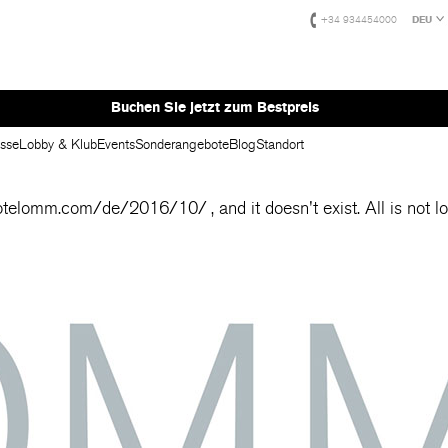
+34 934454000
DEU
Buchen Sie jetzt zum Bestpreis
asse
Lobby & Klub
Events
Sonderangebote
Blog
Standort
hotelomm.com/de/2016/10/
, and it doesn't exist. All is not