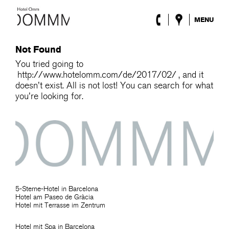
MENU
Das Hotel
Not Found
Zimmer
Roca Barcelona
You tried going to
http://www.hotelomm.com/de/2017/02/
, and it
Spa
doesn't exist. All is not lost! You can search for what
Terrasse
you're looking for.
Lobby & Klub
Events
Sonderangebote
Blog
Standort
ENG
/
ESP
/
DEU
/
FRA
/
CAT
5-Sterne-Hotel in Barcelona
Hotel am Paseo de Gràcia
Hotel mit Terrasse im Zentrum
Hotel mit Spa in Barcelona