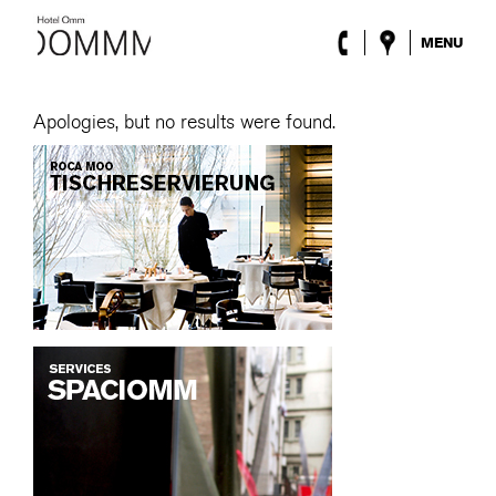
MENU
Das Hotel
Zimmer
Apologies, but no results were found.
Roca Barcelona
Spa
Terrasse
Lobby
Events
Sonderangebote
Blog
Standort
ENG
/
ESP
/
DEU
/
FRA
/
CAT