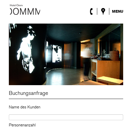
MENU
Das Hotel
Zimmer
Roca Barcelona
Spa
Terrasse
Lobby & Klub
Events
Sonderangebote
Blog
Standort
Buchungsanfrage
ENG
/
ESP
/
DEU
/
FRA
/
CAT
Name des Kunden
Personenanzahl