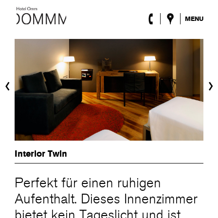
MENU
Das Hotel
Zimmer
Roca Barcelona
Spa
‹
›
Terrasse
Lobby & Klub
Events
Sonderangebote
Blog
Standort
Interior Twin
ENG
/
ESP
/
DEU
/
FRA
/
CAT
Perfekt für einen ruhigen
Aufenthalt. Dieses Innenzimmer
bietet kein Tageslicht und ist