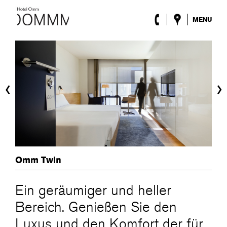
MENU
Das Hotel
Zimmer
Roca Barcelona
Spa
‹
›
Terrasse
Lobby & Klub
Events
Sonderangebote
Blog
Standort
Omm Twin
ENG
/
ESP
/
DEU
/
FRA
/
CAT
Ein geräumiger und heller
Bereich. Genießen Sie den
Luxus und den Komfort der für