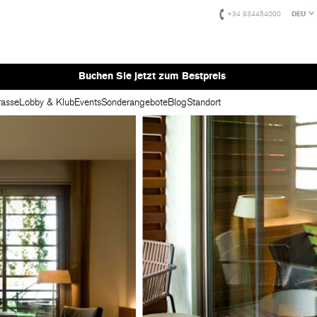
+34 934454000
DEU
Buchen Sie jetzt zum Bestpreis
rasse
Lobby & Klub
Events
Sonderangebote
Blog
Standort