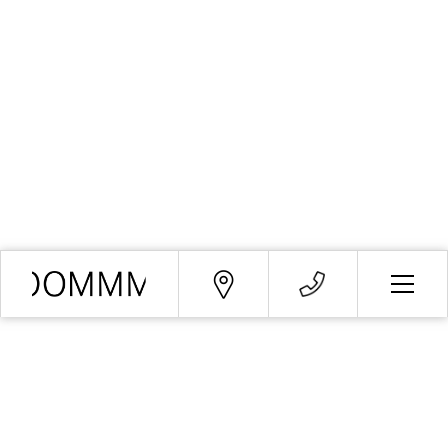
1
2
3
4
5
Echter Luxus und Design mit herrlichem Blick auf
den Paseo de Gracia. Geräumige Suite mit
getrenntem Wohn- und Arbeitsbereich sowie mit
Blick auf den Paseo de Gracia zum Frühstück.