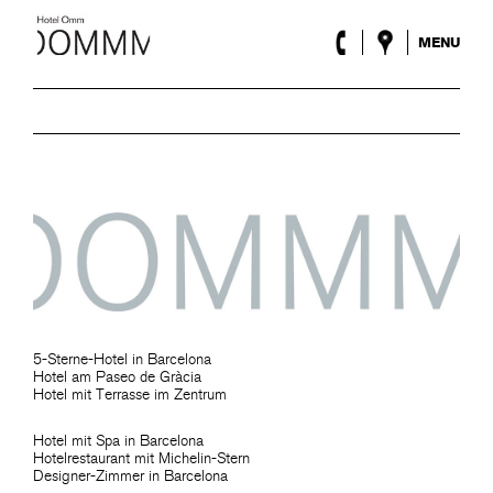
MENU
Das Hotel
Zimmer
Roca Barcelona
Spa
Terrasse
Lobby & Klub
Events
Sonderangebote
Blog
Standort
5-Sterne-Hotel in Barcelona
ENG
/
ESP
/
DEU
/
FRA
/
CAT
Hotel am Paseo de Gràcia
Hotel mit Terrasse im Zentrum
Hotel mit Spa in Barcelona
Hotelrestaurant mit Michelin-Stern
Designer-Zimmer in Barcelona