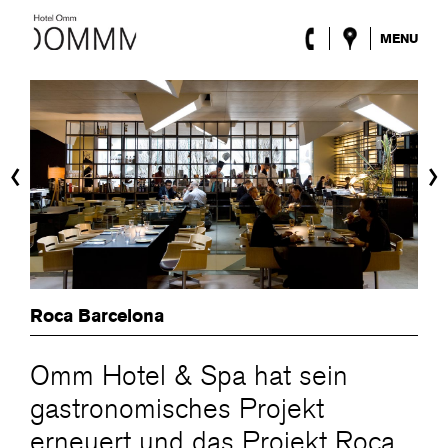
MENU
Das Hotel
Zimmer
Roca Barcelona
Spa
‹
›
Terrasse
Lobby & Klub
Events
Sonderangebote
Blog
Standort
Roca Barcelona
ENG
/
ESP
/
DEU
/
FRA
/
CAT
Omm Hotel & Spa hat sein
gastronomisches Projekt
erneuert und das Projekt Roca