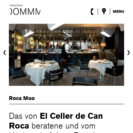
MENU
Das Hotel
Zimmer
Roca Barcelona
Spa
‹
›
Terrasse
Lobby & Klub
Events
Sonderangebote
Blog
Standort
Roca Moo
ENG
/
ESP
/
DEU
/
FRA
/
CAT
El Celler de Can
Das von
Roca
beratene und vom