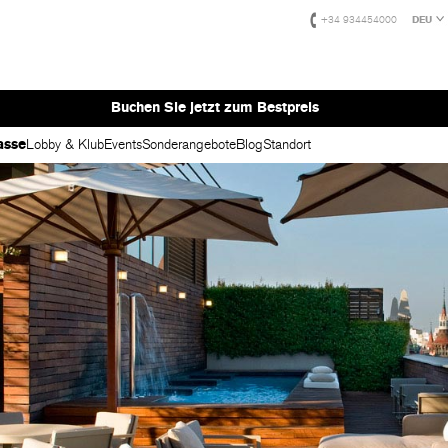
+34 934454000
DEU
Buchen Sie jetzt zum Bestpreis
asse
Lobby & Klub
Events
Sonderangebote
Blog
Standort