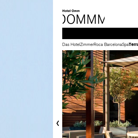
Das Hotel
Zimmer
Roca Barcelona
Spa
Terr
‹